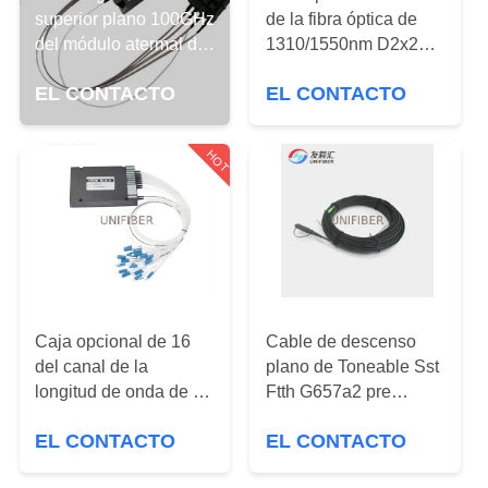
superior plano 100GHz
de la fibra óptica de
CONTROL
del módulo atermal del
1310/1550nm D2x2B
AWG DWDM del canal
no que traba 5V
DE
EL CONTACTO
EL CONTACTO
OADM
CALIDAD
HOT
ÉNTRENOS
EN
CONTACTO
CON
Caja opcional de 16
Cable de descenso
NOTICIAS
del canal de la
plano de Toneable Sst
longitud de onda de la
Ftth G657a2 pre
división del multiplexor
Connectorized Optitap
PIDA
EL CONTACTO
EL CONTACTO
CWDM Mux Demux
a Sc APC el 100ft
UNA
ABS del módulo