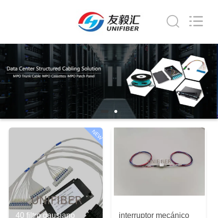
2026
Shenzhen
Unifiber
Technology
Co.,Ltd.
All
Rights
Reserved.
HOGAR
PRODUCTOS
SOBRE
NOSOTROS
NEW
VIAJE
DE
LA
FÁBRICA
40 filtro gausiano
interruptor mecánico