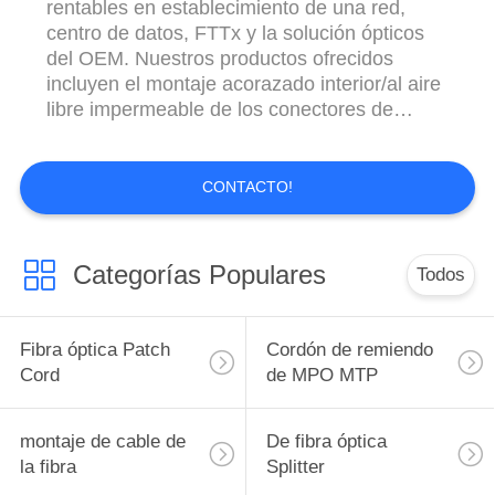
rentables en establecimiento de una red,
centro de datos, FTTx y la solución ópticos
del OEM. Nuestros productos ofrecidos
incluyen el montaje acorazado interior/al aire
libre impermeable de los conectores de
FTTA, de cable, los cables multifibra Pre-
terminados, el cable plano del remiendo del
descenso de FTTH, LC Uniboot, 6~12
CONTACTO!
coletas de la fibra y series de MTP/MPO.
Podemos ...
Categorías Populares
Todos
Fibra óptica Patch
Cordón de remiendo
Cord
de MPO MTP
montaje de cable de
De fibra óptica
la fibra
Splitter