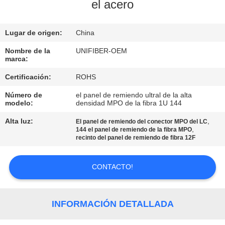
el acero
CONTROL
Lugar de origen:
China
DE
CALIDAD
Nombre de la
UNIFIBER-OEM
marca:
Certificación:
ROHS
ÉNTRENOS
Número de
el panel de remiendo ultral de la alta
EN
modelo:
densidad MPO de la fibra 1U 144
CONTACTO
Alta luz:
,
El panel de remiendo del conector MPO del LC
,
144 el panel de remiendo de la fibra MPO
CON
recinto del panel de remiendo de fibra 12F
NOTICIAS
CONTACTO!
PIDA
INFORMACIÓN DETALLADA
UNA