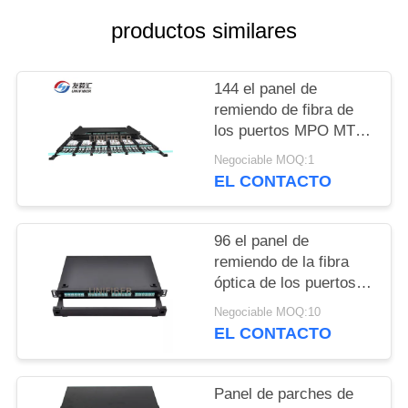
CITA
productos similares
MAPA
144 el panel de
DEL
remiendo de fibra de
SITIO
los puertos MPO MTP
con capacidad del
Negociable MOQ:1
casete de 8F 12F
PRIVACY
EL CONTACTO
POLICY
96 el panel de
remiendo de la fibra
óptica de los puertos
MPO MTP con los
Negociable MOQ:10
módulos del casete
EL CONTACTO
4x24F
Panel de parches de