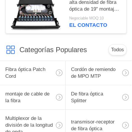
alta densidad de fibra
óptica de 19" montaje
en bastidor 1U 96F
Negociable MOQ:10
adaptador LC Quad
EL CONTACTO
Categorías Populares
Todos
Fibra óptica Patch
Cordón de remiendo
Cord
de MPO MTP
montaje de cable de
De fibra óptica
la fibra
Splitter
Multiplexor de la
transmisor-receptor
división de la longitud
de fibra óptica
de onda