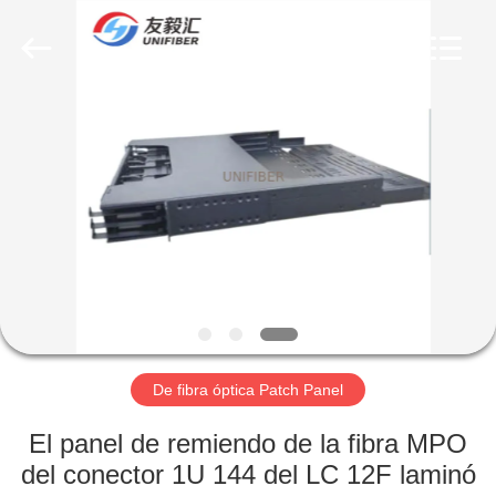
2025
Shenzhen
Unifiber
Technology
Co.,Ltd.
All
Rights
Reserved.
HOGAR
PRODUCTOS
SOBRE
NOSOTROS
VIAJE
DE
De fibra óptica Patch Panel
LA
El panel de remiendo de la fibra MPO
FÁBRICA
del conector 1U 144 del LC 12F laminó