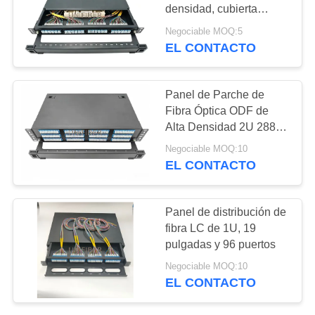
CITA
densidad, cubierta
superior extraíble sin
Negociable MOQ:5
herramientas, admite 4
EL CONTACTO
137
MAPA
casetes LGX, 96 fibras
Multiplexor de la
DEL
(LC)
SITIO
Panel de Parche de
división de la
Fibra Óptica ODF de
Alta Densidad 2U 288
longitud de onda
PRIVACY
Fibras
Negociable MOQ:10
POLICY
EL CONTACTO
105
Panel de distribución de
transmisor-receptor
fibra LC de 1U, 19
pulgadas y 96 puertos
de fibra óptica
Negociable MOQ:10
EL CONTACTO