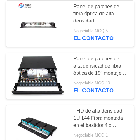
Panel de parches de
fibra óptica de alta
194
densidad
De fibra óptica
Negociable MOQ:5
EL CONTACTO
Patch Panel
Panel de parches de
alta densidad de fibra
óptica de 19" montaje en
bastidor 1U 96F
226
Negociable MOQ:10
adaptador LC Quad
EL CONTACTO
Caja de fibra óptica
de la terminación
FHD de alta densidad
1U 144 Fibra montada
en el bastidor 4 x
Cásetes o paneles FHD
Negociable MOQ:1