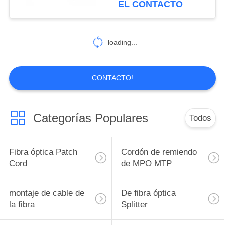
EL CONTACTO
60
Cables multi pre
loading...
terminados de la
fibra
CONTACTO!
Categorías Populares
Todos
86
De fibra óptica
Fibra óptica Patch
Cordón de remiendo
flexible de conexión
Cord
de MPO MTP
montaje de cable de
De fibra óptica
la fibra
Splitter