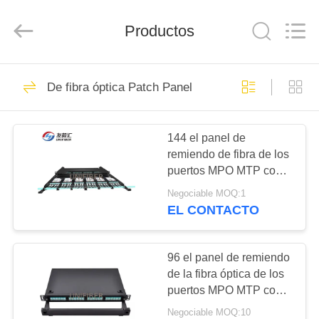
2026
Shenzhen
Unifiber
Technology
Productos
Co.,Ltd.
All
Rights
Reserved.
HOGAR
320
De fibra óptica Patch Panel
Fibra óptica Patch
PRODUCTOS
Cord
144 el panel de
remiendo de fibra de los
SOBRE
puertos MPO MTP con
NOSOTROS
capacidad del casete de
Negociable MOQ:1
8F 12F
EL CONTACTO
96
VIAJE
Cordón de remiendo
DE
96 el panel de remiendo
de la fibra óptica de los
LA
de MPO MTP
puertos MPO MTP con
FÁBRICA
los módulos del casete
Negociable MOQ:10