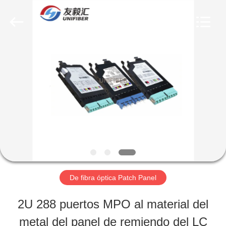
2025
Shenzhen
Unifiber
Technology
Co.,Ltd.
All
HOGAR
Rights
Reserved.
PRODUCTOS
SOBRE
NOSOTROS
De fibra óptica Patch Panel
VIAJE
2U 288 puertos MPO al material del
DE
metal del panel de remiendo del LC