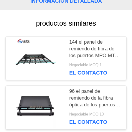
INFORMACIÓN DETALLADA
NOTICIAS
productos similares
PIDA
144 el panel de
UNA
remiendo de fibra de
los puertos MPO MTP
CITA
con capacidad del
Negociable MOQ:1
casete de 8F 12F
EL CONTACTO
MAPA
DEL
96 el panel de
remiendo de la fibra
SITIO
óptica de los puertos
MPO MTP con los
Negociable MOQ:10
módulos del casete
EL CONTACTO
PRIVACY
4x24F