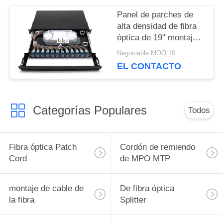
POLICY
Panel de parches de
alta densidad de fibra
óptica de 19" montaje
en bastidor 1U 96F
Negociable MOQ:10
adaptador LC Quad
EL CONTACTO
Categorías Populares
Todos
Fibra óptica Patch
Cordón de remiendo
Cord
de MPO MTP
montaje de cable de
De fibra óptica
la fibra
Splitter