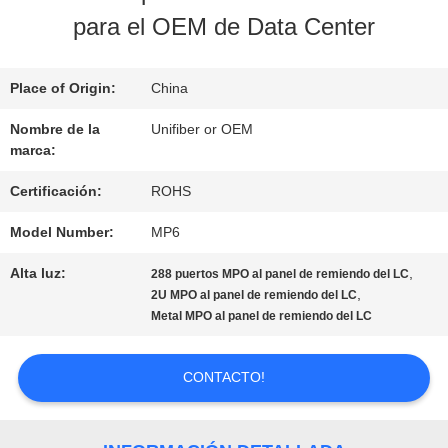
LA
para el OEM de Data Center
FÁBRICA
Place of Origin:
China
CONTROL
Nombre de la
Unifiber or OEM
marca:
DE
Certificación:
ROHS
CALIDAD
Model Number:
MP6
Alta luz:
,
288 puertos MPO al panel de remiendo del LC
ÉNTRENOS
,
2U MPO al panel de remiendo del LC
Metal MPO al panel de remiendo del LC
EN
CONTACTO
CONTACTO!
CON