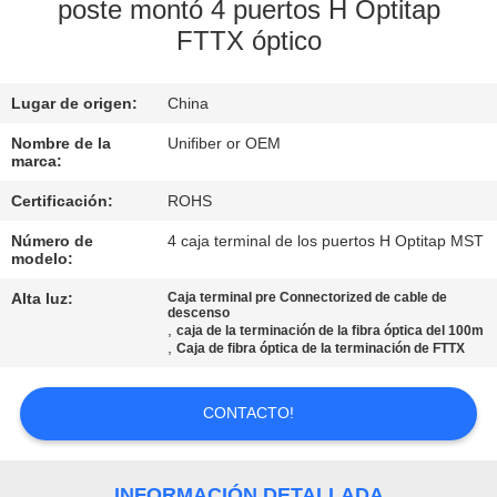
poste montó 4 puertos H Optitap
FTTX óptico
CONTROL
DE
Lugar de origen:
China
CALIDAD
Nombre de la
Unifiber or OEM
marca:
ÉNTRENOS
Certificación:
ROHS
EN
Número de
4 caja terminal de los puertos H Optitap MST
CONTACTO
modelo:
CON
Alta luz:
Caja terminal pre Connectorized de cable de
descenso
,
caja de la terminación de la fibra óptica del 100m
,
Caja de fibra óptica de la terminación de FTTX
NOTICIAS
CONTACTO!
PIDA
UNA
INFORMACIÓN DETALLADA