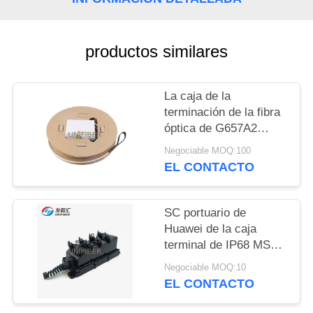
CITA
MAPA
productos similares
DEL
SITIO
La caja de la
terminación de la fibra
óptica de G657A2
PRIVACY
FTTH pre terminó el
Negociable MOQ:100
obturador del enchufe
POLICY
EL CONTACTO
de pared
SC portuario de
Huawei de la caja
terminal de IP68 MST 8
impermeables mini pre
Negociable MOQ:10
Connectorized
EL CONTACTO