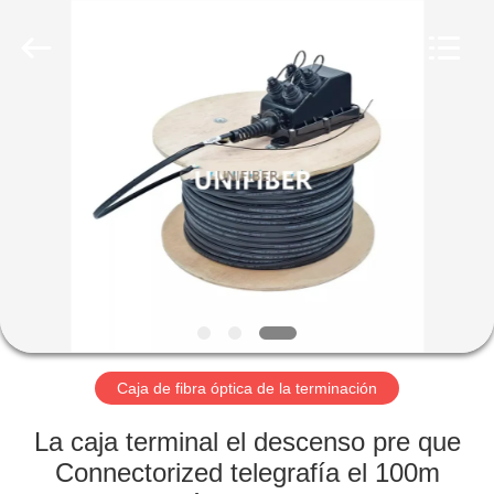
2025
Shenzhen
Unifiber
Technology
Co.,Ltd.
All
Rights
Reserved.
HOGAR
PRODUCTOS
SOBRE
NOSOTROS
VIAJE
DE
Caja de fibra óptica de la terminación
LA
La caja terminal el descenso pre que
FÁBRICA
Connectorized telegrafía el 100m