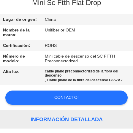
Mini Sc Ftth Flat Drop
CONTROL
Lugar de origen:
China
DE
CALIDAD
Nombre de la
Unifiber or OEM
marca:
Certificación:
ROHS
ÉNTRENOS
Número de
Mini cable de descenso del SC FTTH
EN
modelo:
Preconnectorized
CONTACTO
Alta luz:
cable plano preconnectorized de la fibra del
descenso
CON
,
Cable plano de la fibra del descenso G657A2
NOTICIAS
CONTACTO!
PIDA
INFORMACIÓN DETALLADA
UNA