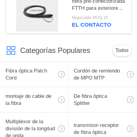
fibra pre-conectorizada
FTTH para exteriores
Huawei Mini SC a
Negociable MOQ:10
SC/APC 5.0mm LSZH
EL CONTACTO
Categorías Populares
Todos
Fibra óptica Patch
Cordón de remiendo
Cord
de MPO MTP
montaje de cable de
De fibra óptica
la fibra
Splitter
Multiplexor de la
transmisor-receptor
división de la longitud
de fibra óptica
de onda