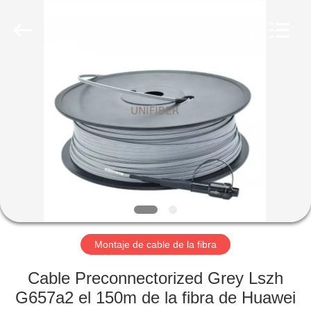
2025
Shenzhen
Unifiber
Technology
Co.,Ltd.
All
Rights
Reserved.
HOGAR
PRODUCTOS
SOBRE
NOSOTROS
VIAJE
DE
Montaje de cable de la fibra
LA
Cable Preconnectorized Grey Lszh
FÁBRICA
G657a2 el 150m de la fibra de Huawei