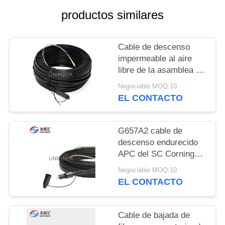
CITA
productos similares
MAPA
Cable de descenso
DEL
impermeable al aire
SITIO
libre de la asamblea de
cable de la fibra de
Negociable MOQ:10
G657A2 FTTH
EL CONTACTO
PRIVACY
POLICY
G657A2 cable de
descenso endurecido
APC del SC Corning
Optitap los
Negociable MOQ:10
50/100/150FT
EL CONTACTO
Cable de bajada de