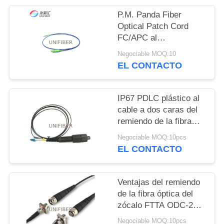
CITA
P.M. Panda Fiber
Optical Patch Cord
MAPA
FC/APC al
funcionamiento lento
DEL
Negociable MOQ:10
de SC/APC AXIS
EL CONTACTO
SITIO
IP67 PDLC plástico al
PRIVACY
cable a dos caras del
POLICY
remiendo de la fibra
óptica del LC FTTA
Negociable MOQ:10pcs
EL CONTACTO
Ventajas del remiendo
de la fibra óptica del
zócalo FTTA ODC-2
ODC-4 del enchufe
Negociable MOQ:10pcs