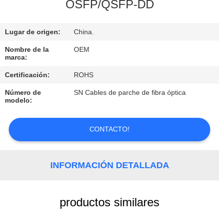
OSFP/QSFP-DD
CONTROL
Lugar de origen:
China.
DE
CALIDAD
Nombre de la
OEM
marca:
Certificación:
ROHS
ÉNTRENOS
Número de
SN Cables de parche de fibra óptica
EN
modelo:
CONTACTO
CON
CONTACTO!
NOTICIAS
INFORMACIÓN DETALLADA
PIDA
productos similares
UNA