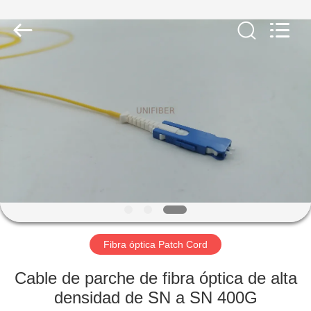
2025
Shenzhen
Unifiber
Technology
Co.,Ltd.
All
Rights
Reserved.
HOGAR
PRODUCTOS
SOBRE
NOSOTROS
VIAJE
DE
Fibra óptica Patch Cord
LA
Cable de parche de fibra óptica de alta
FÁBRICA
densidad de SN a SN 400G