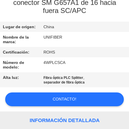
conector SM G657A1 de 16 hacia
fuera SC/APC
CONTROL
DE
Lugar de origen:
China
CALIDAD
Nombre de la
UNIFIBER
marca:
ÉNTRENOS
Certificación:
ROHS
EN
Número de
4WPLCSCA
CONTACTO
modelo:
CON
Alta luz:
,
Fibra óptica PLC Splitter
separador de fibra óptica
NOTICIAS
CONTACTO!
PIDA
INFORMACIÓN DETALLADA
UNA