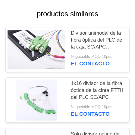
CITA
productos similares
MAPA
DEL
Divisor unimodal de la
fibra óptica del PLC de
SITIO
la caja SC/APC
G657A1 del ABS
Negociable MOQ:10pcs
PRIVACY
EL CONTACTO
POLICY
1x16 divisor de la fibra
óptica de la cinta FTTH
del PLC SC/APC
Negociable MOQ:10pcs
EL CONTACTO
Solo divisor óptico del