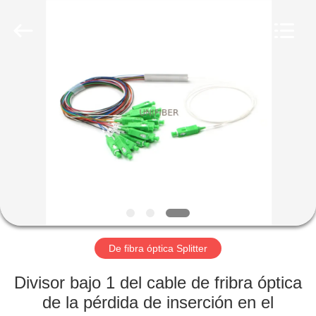
2025
Shenzhen
Unifiber
Technology
Co.,Ltd.
All
Rights
Reserved.
HOGAR
PRODUCTOS
SOBRE
NOSOTROS
VIAJE
DE
De fibra óptica Splitter
LA
Divisor bajo 1 del cable de fribra óptica
FÁBRICA
de la pérdida de inserción en el