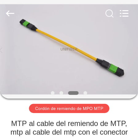
2025
Shenzhen
Unifiber
Technology
Co.,Ltd.
All
Rights
Reserved.
HOGAR
PRODUCTOS
SOBRE
NOSOTROS
VIAJE
DE
Cordón de remiendo de MPO MTP
LA
MTP al cable del remiendo de MTP,
FÁBRICA
mtp al cable del mtp con el conector