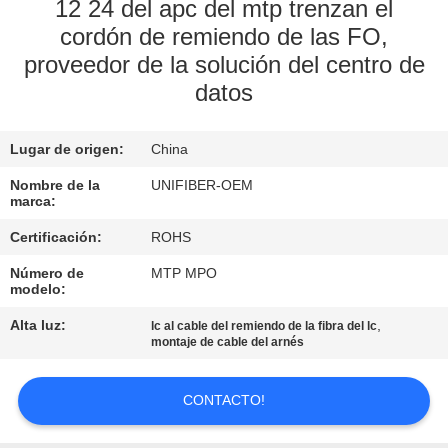
12 24 del apc del mtp trenzan el
cordón de remiendo de las FO,
CONTROL
proveedor de la solución del centro de
DE
datos
CALIDAD
Lugar de origen:
China
ÉNTRENOS
Nombre de la
UNIFIBER-OEM
EN
marca:
CONTACTO
Certificación:
ROHS
CON
Número de
MTP MPO
modelo:
NOTICIAS
Alta luz:
,
lc al cable del remiendo de la fibra del lc
montaje de cable del arnés
PIDA
CONTACTO!
UNA