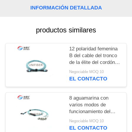
CITA
INFORMACIÓN DETALLADA
MAPA
productos similares
DEL
SITIO
12 polaridad femenina
B del cable del tronco
PRIVACY
de la élite del cordón
POLICY
de remiendo de la fibra
Negociable MOQ:10
OM3 MPO MTP
EL CONTACTO
8 aguamarina con
varios modos de
funcionamiento del
cable del remiendo de
Negociable MOQ:10
la base OM3 los 2M
EL CONTACTO
MTP al tipo B del