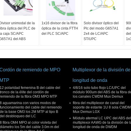
Divisor unimodal de la
1x16 divisor de la fibra
Solo divisor óptico del
90
fibra óptica del PLC de
óptica de la cinta FTTH
Plc del modo G657A1
div
la caja SC/APC
del PLC SC/APC
2x4 de LC/APC
de
G657A1 del ABS
ST/UPC
1x
Cordón de remiendo de MPO
Multiplexor de la división de
MTP
longitud de onda
12 polaridad femenina B del cable del
4/8/16 solo tubo flojo LC/UPC del
tronco de la élite del cordón de
módulo 900um del ABS de la fibra d
remiendo de la fibra OM3 MPO MTP
los canales CWDM Mux Demux
8 aguamarina con varios modos de
fibra del multiplexor de canal del
funcionamiento del cable del remiendo
soporte de estante 1U 8 sola CWDM
de la base OM3 los 2M MTP al tipo B
Mux Demux LGX
del desbloqueo del LC
Módulo atermal LC UPC del ABS del
8 fibra OM4 MPO al color violeta del
multiplexor AAWG de la división de l
diámetro los 5m del cable 3.0m m del
longitud de onda de DWDM