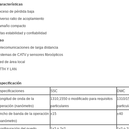
aracterísticas
xceso de pérdida baja
iverso ratio de acoplamiento
amaño compacto
ltas estabilidad y confiabilidad
so
elecomunicaciones de larga distancia
istemas de CATV y sensores fibroópticos
ed de área local
TTH Y LAN
specificación
specificaciones
SSC
DWC
ongitud de onda de la
1310,1550 o modificado para requisitos
1310/15
peración (nanómetro)
particulares
particu
ncho de banda de la operación
±15
±40
nanómetro)
onfiguración del puerto
1x2 o 2x2
1x2 o 2