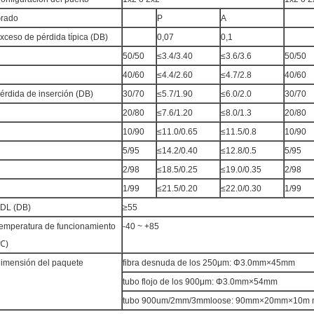
rado
P
A
xceso de pérdida típica (DB)
0,07
0,1
50/50
≤3.4/3.40
≤3.6/3.6
50/50
40/60
≤4.4/2.60
≤4.7/2.8
40/60
érdida de inserción (DB)
30/70
≤5.7/1.90
≤6.0/2.0
30/70
20/80
≤7.6/1.20
≤8.0/1.3
20/80
10/90
≤11.0/0.65
≤11.5/0.8
10/90
5/95
≤14.2/0.40
≤12.8/0.5
5/95
2/98
≤18.5/0.25
≤19.0/0.35
2/98
1/99
≤21.5/0.20
≤22.0/0.30
1/99
DL (DB)
≥55
emperatura de funcionamiento
-40 ~ +85
℃)
imensión del paquete
fibra desnuda de los 250μm: Φ3.0mm×45mm
tubo flojo de los 900μm: Φ3.0mm×54mm
tubo 900um/2mm/3mmloose: 90mm×20mm×10m 