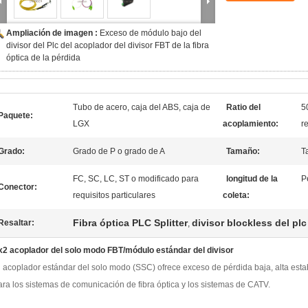
Ampliación de imagen :
Exceso de módulo bajo del
divisor del Plc del acoplador del divisor FBT de la fibra
óptica de la pérdida
Tubo de acero, caja del ABS, caja de
Ratio del
5
Paquete:
LGX
acoplamiento:
r
Grado:
Grado de P o grado de A
Tamaño:
T
FC, SC, LC, ST o modificado para
longitud de la
P
Conector:
requisitos particulares
coleta:
Fibra óptica PLC Splitter
divisor blockless del plc
Resaltar:
,
x2 acoplador del solo modo FBT/módulo estándar del divisor
l acoplador estándar del solo modo (SSC) ofrece exceso de pérdida baja, alta estab
ara los sistemas de comunicación de fibra óptica y los sistemas de CATV.