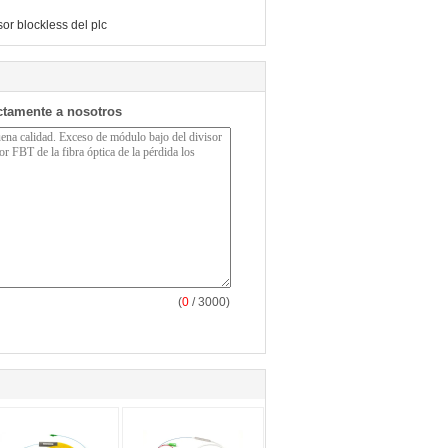
sor blockless del plc
ctamente a nosotros
(
0
/ 3000)