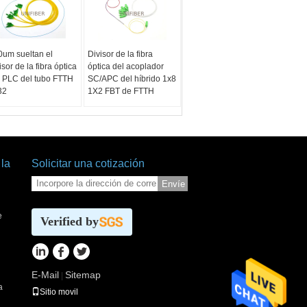
0um sueltan el
Divisor de la fibra
isor de la fibra óptica
óptica del acoplador
l PLC del tubo FTTH
SC/APC del híbrido 1x8
32
1X2 FBT de FTTH
 la
Solicitar una cotización
Envíe
e
Verified by
E-Mail
Sitemap
|
a
Sitio movil