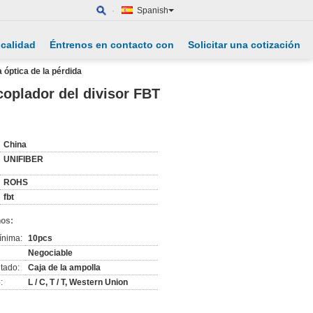
Spanish
 calidad
Éntrenos en contacto con
Solicitar una cotización
a óptica de la pérdida
coplador del divisor FBT
China
UNIFIBER
ROHS
fbt
nos:
ínima:
10pcs
Negociable
tado:
Caja de la ampolla
:
L / C, T / T, Western Union