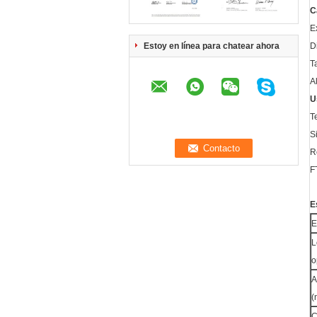
C
E
Estoy en línea para chatear ahora
D
T
A
U
T
S
R
F
E
E
L
o
A
(
C