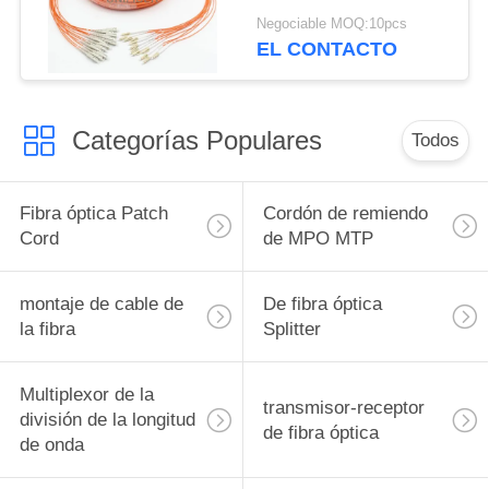
filamentos con varios
Negociable MOQ:10pcs
modos de
EL CONTACTO
funcionamiento con
2.0m m aviva hacia
fuera las coletas
Categorías Populares
Todos
Fibra óptica Patch
Cordón de remiendo
Cord
de MPO MTP
montaje de cable de
De fibra óptica
la fibra
Splitter
Multiplexor de la
transmisor-receptor
división de la longitud
de fibra óptica
de onda