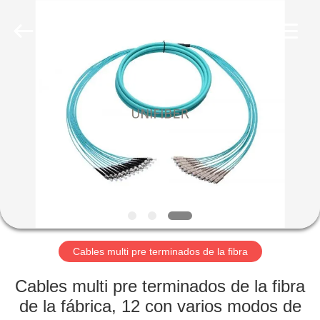
2026
Shenzhen
Unifiber
Technology
Co.,Ltd.
All
Rights
Reserved.
HOGAR
PRODUCTOS
SOBRE
NOSOTROS
VIAJE
DE
Cables multi pre terminados de la fibra
LA
Cables multi pre terminados de la fibra
FÁBRICA
de la fábrica, 12 con varios modos de