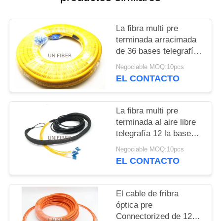
CITA
La fibra multi pre
MAPA
terminada arracimada
DEL
de 36 bases telegrafía
PVC los 20M vestidos
SITIO
Negociable MOQ:10pcs
con el conector de
EL CONTACTO
SC/UPC
PRIVACY
La fibra multi pre
POLICY
terminada al aire libre
telegrafía 12 la base
LC/UPC a LC/UPC con
Negociable MOQ:10pcs
los ojos de tracción
EL CONTACTO
El cable de fribra
óptica pre
Connectorized de 12