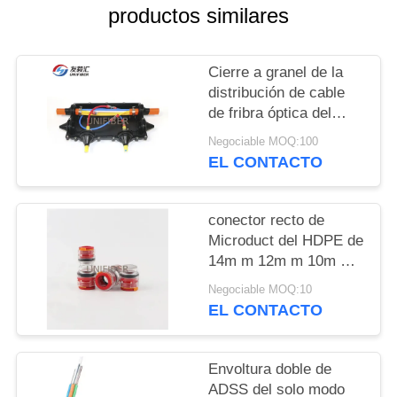
CITA
productos similares
MAPA
Cierre a granel de la
DEL
distribución de cable
de fribra óptica del
SITIO
conducto micro
Negociable MOQ:100
soplado del aire de
EL CONTACTO
FTTH
PRIVACY
POLICY
conector recto de
Microduct del HDPE de
14m m 12m m 10m m
con los clips
Negociable MOQ:10
EL CONTACTO
Envoltura doble de
ADSS del solo modo