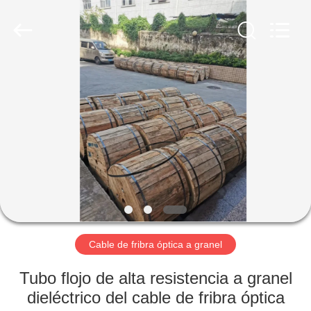
2026
Shenzhen
Unifiber
Technology
Co.,Ltd.
All
Rights
Reserved.
HOGAR
PRODUCTOS
SOBRE
NOSOTROS
VIAJE
DE
Cable de fribra óptica a granel
LA
Tubo flojo de alta resistencia a granel
FÁBRICA
dieléctrico del cable de fribra óptica