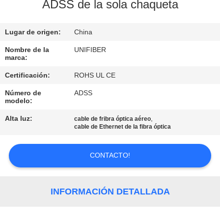
ADSS de la sola chaqueta
CONTROL
Lugar de origen:
China
DE
CALIDAD
Nombre de la
UNIFIBER
marca:
Certificación:
ROHS UL CE
ÉNTRENOS
Número de
ADSS
EN
modelo:
CONTACTO
Alta luz:
,
cable de fribra óptica aéreo
cable de Ethernet de la fibra óptica
CON
CONTACTO!
NOTICIAS
PIDA
INFORMACIÓN DETALLADA
UNA