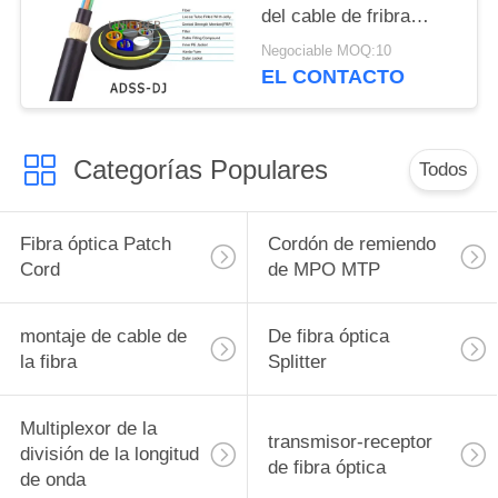
del cable de fribra
óptica del palmo al aire
Negociable MOQ:10
libre del bulto el 100m
EL CONTACTO
Categorías Populares
Todos
Fibra óptica Patch
Cordón de remiendo
Cord
de MPO MTP
montaje de cable de
De fibra óptica
la fibra
Splitter
Multiplexor de la
transmisor-receptor
división de la longitud
de fibra óptica
de onda